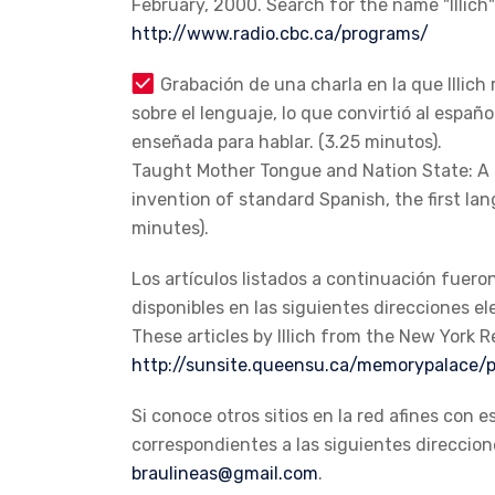
February, 2000. Search for the name "Illich"
http://www.radio.cbc.ca/programs/
Grabación de una charla en la que Illich 
sobre el lenguaje, lo que convirtió al españ
enseñada para hablar. (3.25 minutos).
Taught Mother Tongue and Nation State: A r
invention of standard Spanish, the first la
minutes).
Los artículos listados a continuación fuer
disponibles en las siguientes direcciones el
These articles by Illich from the New York R
http://sunsite.queensu.ca/memorypalace/pa
Si conoce otros sitios en la red afines con
correspondientes a las siguientes direccion
braulineas@gmail.com
.