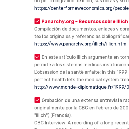
un perfil biográfico de Illich, sus obras y su
https://centerforneweconomics.org/people/
Panarchy.org – Recursos sobre Illich
Compilación de documentos, enlaces y obras d
textos originales y referencias bibliográfica
https://www.panarchy.org/illich/illich.html
En este artículo Illich argumenta en tor
permite a los sistemas médicos instituciona
L'obsession de la santè arfaite: In this 1999 
perfect health lets the medical system treat
http://www.monde-diplomatique.fr/1999/0
Grabación de una extensa entrevista rad
originalmente por la CBC en febrero de 200
"Illich") (Francés).
CBC Interview: A recording of a long recent