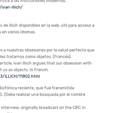
 crítica a las instituciones modernas.
ivan-illich/
e Illich disponibles en la web, útil para acceso a
s en varios idiomas.
no a nuestras obsesiones por la salud perfecta que
les tratarnos como objetos. (Francés).
article, Ivan Illich argues that our obsession with
 us as objects. In French.
3/ILLICH/11802.html
iofónica reciente, que fue transmitida
0. (Debe realizar una búsqueda por el nombre
 interview, originally broadcast on the CBC in